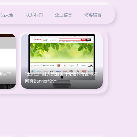
产品大全
联系我们
企业信息
访客留言
素材下
“土の豆” 融入清新树叶元素的食品电商
网页Banner设计